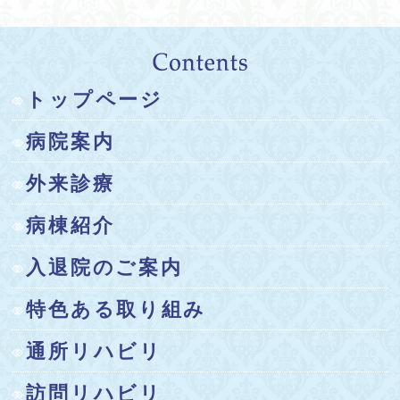
2025.12.02
トップページ
ご面会についての情報を更新いたしました。
病院案内
2025.08.01
外来診療
令和7年8月1日よりキャッシュレス決済がご利用いただけ
病棟紹介
るようになりました。
入退院のご案内
2025.04.23
特色ある取り組み
〜土曜日の予約外診療中止のお知らせ〜
通所リハビリ
これまで、土曜日は平日と同様に予約の無い方でも外
来診療をおこなってきましたが、令和７年4月より土曜日
訪問リハビリ