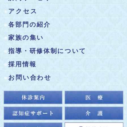
の予約の無い方の外来診療をお受けできなくなりまし
た。
アクセス
これは、土曜日来院の患者様が年々増加しており、予
各部門の紹介
約で来院されている患者様の診察時間の確保などでご迷
惑をお掛けしないよう、より安全で質の高い医療を患者
家族の集い
様に提供していくためのものです。
ご利用の皆さまにはご不便をおかけしますが、ご理解
指導・研修体制について
ご協力の程、よろしく お願い申し上げます。
採用情報
2024.02.19
お問い合わせ
田尾 大樹先生のコラムがさっぽろ経済に掲載されまし
た。
2023.05.16